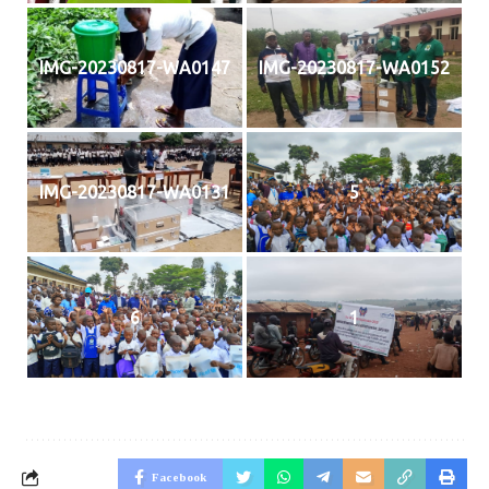
IMG-20230817-WA0147
IMG-20230817-WA0152
IMG-20230817-WA0131
5
6
1
Facebook