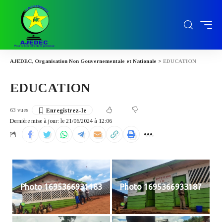
AJEDEC, Organisation Non Gouvernementale et Nationale
>
EDUCATION
EDUCATION
63 vues
Dernière mise à jour: le 21/06/2024 à 12:06
Photo 1695366931183
Photo 1695366933187