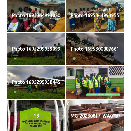
Photo 1695364993030
Photo 1695364993955
Photo 1695299959099
Photo 1695300007661
Photo 1695299958445
12
13
IMG-20230817-WA0137