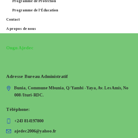
Programme de Protection
Programme de l’Éducation
Contact
A propos de nous
Ongn Ajedec
Adresse Bureau Administratif
Bunia, Commune Mbunia, Q/ Yambi -Yaya, Av. Les Amis, No
008 /Ituri-RDC.
Téléphone:
+243 814197800
ajedec2006@yahoo.fr