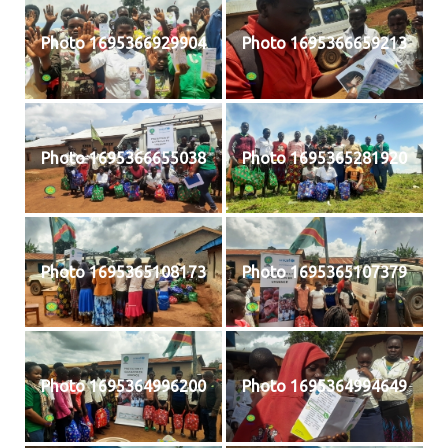
Photo 1695366929904
Photo 1695366659213
Photo 1695366655038
Photo 1695365281920
Photo 1695365108173
Photo 1695365107379
Photo 1695364996200
Photo 1695364994649