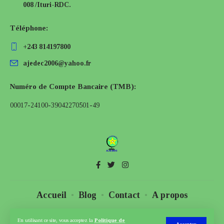
008 /Ituri-RDC.
Téléphone:
+243 814197800
ajedec2006@yahoo.fr
Numéro de Compte Bancaire (TMB):
00017-24100-39042270501-49
Accueil
Blog
Contact
A propos
© AJEDEC, ong. Tous droits Réservés. Designed by
En utilisant ce site, vous acceptez la
Politique de