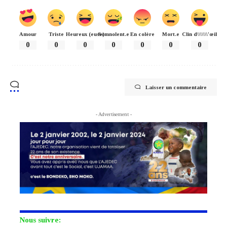
Amour
Triste
Heureux (euse)
Somnolent.e
En colère
Mort.e
Clin d\\\\\\\'œil
0
0
0
0
0
0
0
Laisser un commentaire
- Advertisement -
Nous suivre: