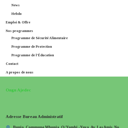
News
Hebdo
Emploi & Offre
Nos programmes
Programme de Sécurité Alimentaire​
Programme de Protection
Programme de l’Éducation
Contact
A propos de nous
Ongn Ajedec
Adresse Bureau Administratif
Bunia, Commune Mbunia, Q/ Yambi -Yaya, Av. Les Amis, No