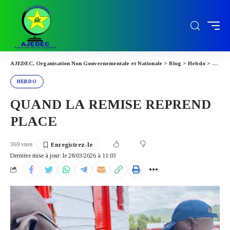
AJEDEC, Organisation Non Gouvernementale et Nationale
>
Blog
>
Hebdo
>
QUAND
HEBDO
QUAND LA REMISE REPREND
PLACE
369 vues
Dernière mise à jour: le 28/03/2026 à 11:03